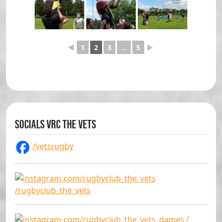
◄
1
2
3
...
5
►
Socials VRC The Vets
/vetsrugby
/rugbyclub_the_vets
/