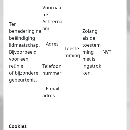
·
Voornaa
m·
Achterna
Ter
am
benadering na
Zolang
beëindiging
als de
· Adres
lidmaatschap.
toestem
Toeste
Bijvoorbeeld
ming
NVT
mming
voor een
niet is
·
reünie
ingetrok
Telefoon
of bijzondere
ken.
nummer
gebeurtenis.
· E-mail
adres
Cookies