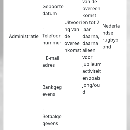
van de
Geboorte
overeen
datum
komst
Uitvoeri
en tot 2
Nederla
·
ng van
jaar
ndse
Telefoon
Administratie
de
daarna,
rugbyb
nummer
overee
daarna
ond
nkomst
alleen
voor
· E-mail
jubileum
adres
activiteit
en zoals
·
Jong/ou
Bankgeg
d
evens
·
Betaalge
gevens