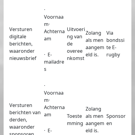
·
Voornaa
m·
Versturen
Uitvoeri
Achterna
Zolang
Via
digitale
ng van
am
als men
bondssi
berichten,
de
aangem
te E-
waaronder
overee
· E-
eld is.
rugby
nieuwsbrief
nkomst
mailadre
s
·
Voornaa
m·
Versturen
Achterna
Zolang
berichten van
am
Toeste
als men
Sponsor
derden,
mming
aangem
en
waaronder
· E-
eld is.
sponsoren.