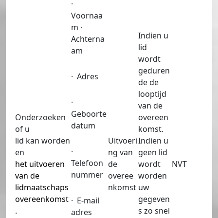
·
Voornaa
m ·
Indien u
Achterna
lid
am
wordt
geduren
· Adres
de de
looptijd
·
van de
Geboorte
Onderzoeken
overeen
datum
of u
komst.
lid kan worden
Uitvoeri
Indien u
·
en
ng van
geen lid
Telefoon
het uitvoeren
de
wordt
NVT
nummer
van de
overee
worden
lidmaatschaps
nkomst
uw
overeenkomst
gegeven
· E-mail
.
s zo snel
adres