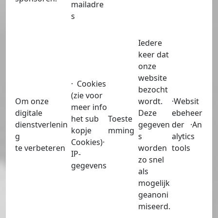
mailadre
s
Iedere
keer dat
onze
website
· Cookies
bezocht
(zie voor
Om onze
wordt.
·Websit
meer info
digitale
Deze
ebeheer
het sub
Toeste
dienstverlenin
gegeven
der ·An
kopje
mming
g
s
alytics
Cookies)·
te verbeteren
worden
tools
IP-
zo snel
gegevens
als
mogelijk
geanoni
miseerd.