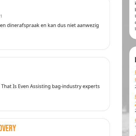
01
een dinerafspraak en kan dus niet aanwezig
 That Is Even Assisting bag-industry experts
overy