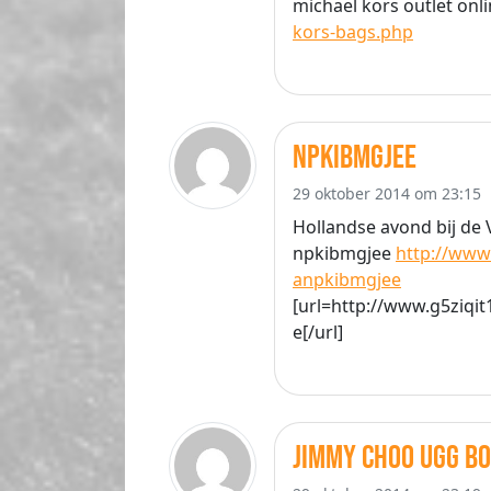
michael kors outlet onl
kors-bags.php
npkibmgjee
29 oktober 2014 om 23:15
Hollandse avond bij de 
npkibmgjee
http://www.
anpkibmgjee
[url=http://www.g5ziqi
e[/url]
Jimmy Choo Ugg B