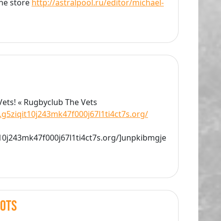
ine store
http://astralpool.ru/editor/michael-
Vets! « Rugbyclub The Vets
g5ziqit10j243mk47f000j67l1ti4ct7s.org/
t10j243mk47f000j67l1ti4ct7s.org/]unpkibmgje
oots