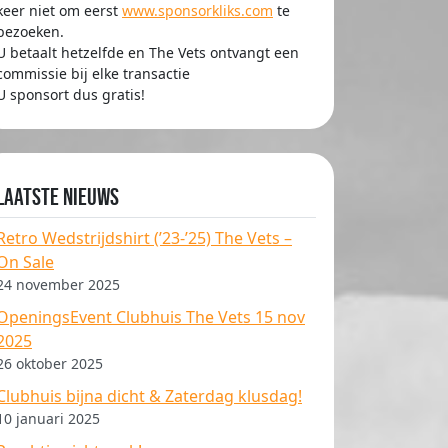
keer niet om eerst
www.sponsorkliks.com
te
bezoeken.
U betaalt hetzelfde en The Vets ontvangt een
commissie bij elke transactie
U sponsort dus gratis!
Laatste nieuws
Retro Wedstrijdshirt (’23-’25) The Vets –
On Sale
24 november 2025
OpeningsEvent Clubhuis The Vets 15 nov
2025
26 oktober 2025
Clubhuis bijna dicht & Zaterdag klusdag!
10 januari 2025