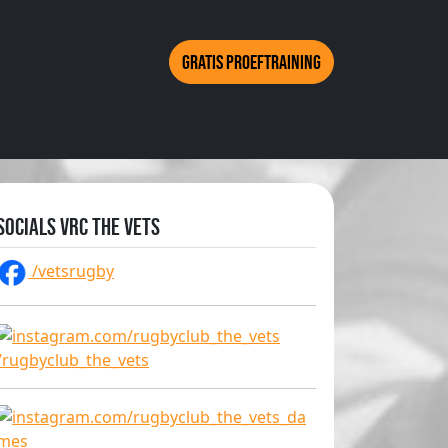
Gratis proeftraining
Socials VRC The Vets
/vetsrugby
/rugbyclub_the_vets