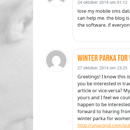
24 oktober 2014 om 01:12
lose my mobile sms data,
can help me. the blog i
the software. if everyo
winter parka for
27 oktober 2014 om 23:25
Greetings! I know this is
you be interested in tr
article or vice-versa? M
yours and I feel we coul
happen to be interested 
forward to hearing fro
winter parka for women
http://unacond.com/pub