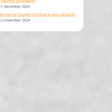
Prachtig zichtwerk!
11 december 2024
Binnen en buiten zichtbare vooruitgang!
12 november 2024