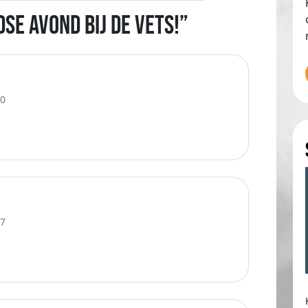
se avond bij de Vets!”
50
17