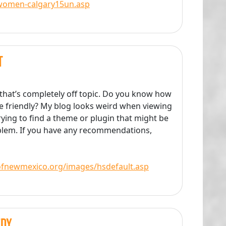
-women-calgary15un.asp
t
that’s completely off topic. Do you know how
e friendly? My blog looks weird when viewing
rying to find a theme or plugin that might be
oblem. If you have any recommendations,
ofnewmexico.org/images/hsdefault.asp
edy