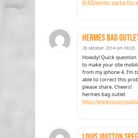
8/435winter-parka-for
hermes bag outle
28 oktober 2014 om 06:05
Howdy! Quick question 
to make your site mobil
from my iphone 4. I’m t
able to correct this pr
please share. Cheers!
hermes bag outlet
http://www.musicguild
louis vuitton spe