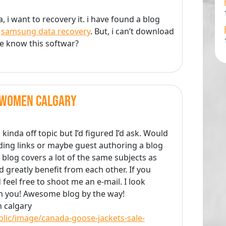
 i want to recovery it. i have found a blog
s
samsung data recovery
. But, i can’t download
ne know this softwar?
 women calgary
 kinda off topic but I’d figured I’d ask. Would
ading links or maybe guest authoring a blog
y blog covers a lot of the same subjects as
d greatly benefit from each other. If you
feel free to shoot me an e-mail. I look
m you! Awesome blog by the way!
 calgary
lic/image/canada-goose-jackets-sale-