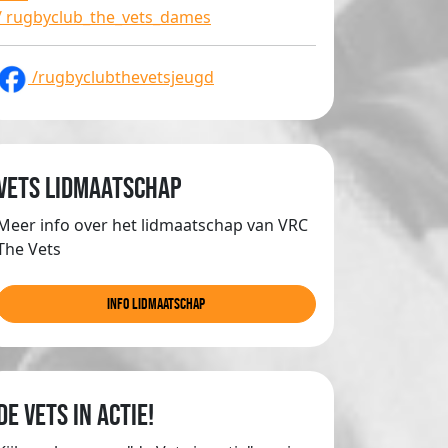
/ rugbyclub_the_vets_dames
/rugbyclubthevetsjeugd
Vets lidmaatschap
Meer info over het lidmaatschap van VRC
The Vets
info lidmaatschap
de Vets in actie!