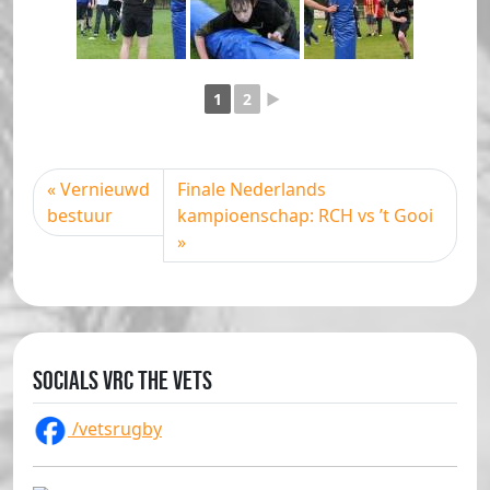
1
2
►
Vernieuwd
Finale Nederlands
bestuur
kampioenschap: RCH vs ’t Gooi
Socials VRC The Vets
/vetsrugby