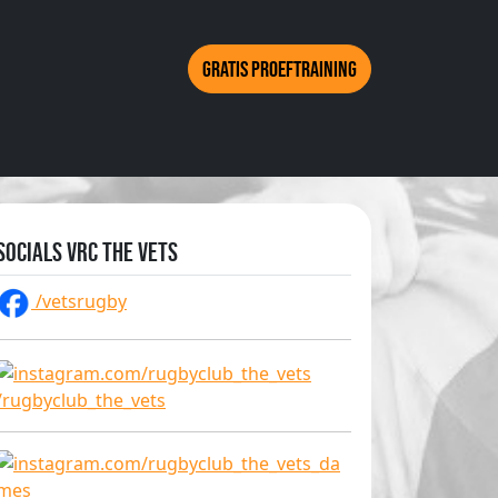
Gratis proeftraining
Socials VRC The Vets
/vetsrugby
/rugbyclub_the_vets