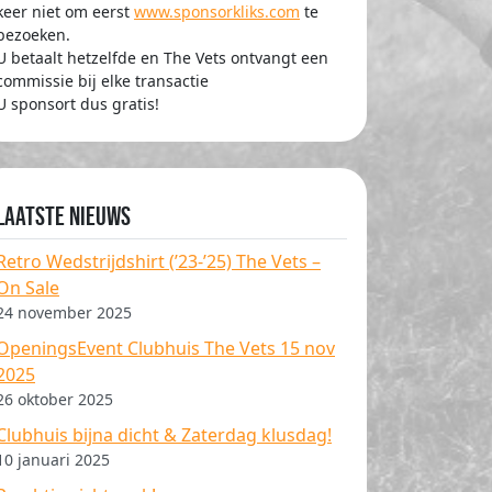
keer niet om eerst
www.sponsorkliks.com
te
bezoeken.
U betaalt hetzelfde en The Vets ontvangt een
commissie bij elke transactie
U sponsort dus gratis!
Laatste nieuws
Retro Wedstrijdshirt (’23-’25) The Vets –
On Sale
24 november 2025
OpeningsEvent Clubhuis The Vets 15 nov
2025
26 oktober 2025
Clubhuis bijna dicht & Zaterdag klusdag!
10 januari 2025