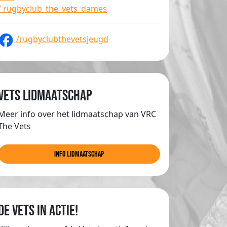
/ rugbyclub_the_vets_dames
/rugbyclubthevetsjeugd
Vets lidmaatschap
Meer info over het lidmaatschap van VRC
The Vets
info lidmaatschap
de Vets in actie!