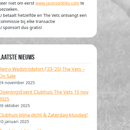
keer niet om eerst
www.sponsorkliks.com
te
bezoeken.
U betaalt hetzelfde en The Vets ontvangt een
commissie bij elke transactie
U sponsort dus gratis!
Laatste nieuws
Retro Wedstrijdshirt (’23-’25) The Vets –
On Sale
24 november 2025
OpeningsEvent Clubhuis The Vets 15 nov
2025
26 oktober 2025
Clubhuis bijna dicht & Zaterdag klusdag!
10 januari 2025