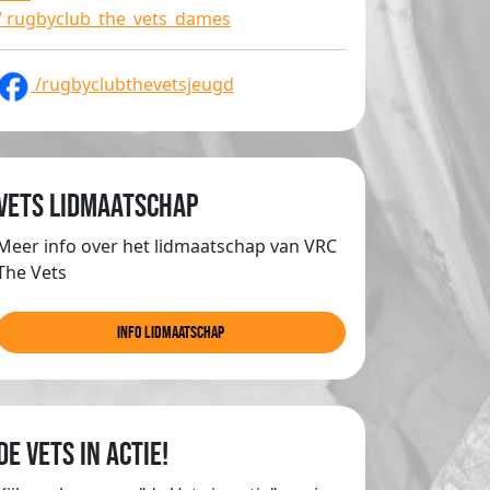
/ rugbyclub_the_vets_dames
/rugbyclubthevetsjeugd
Vets lidmaatschap
Meer info over het lidmaatschap van VRC
The Vets
info lidmaatschap
de Vets in actie!