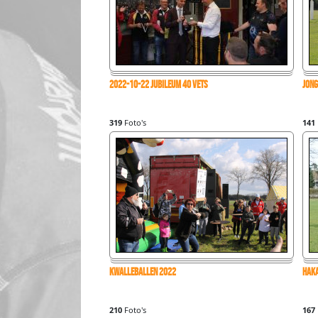
2022-10-22 jubileum 40 Vets
jong
319
Foto's
141
Kwalleballen 2022
Hak
210
Foto's
167