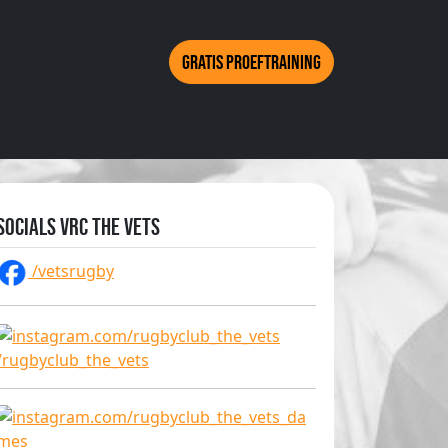
Gratis proeftraining
Socials VRC The Vets
/vetsrugby
/rugbyclub_the_vets