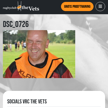
Gratis proeftraining
DSC_0726
Socials VRC The Vets