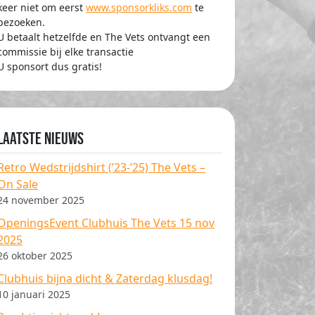
keer niet om eerst
www.sponsorkliks.com
te
bezoeken.
U betaalt hetzelfde en The Vets ontvangt een
commissie bij elke transactie
U sponsort dus gratis!
Laatste nieuws
Retro Wedstrijdshirt (’23-’25) The Vets –
On Sale
24 november 2025
OpeningsEvent Clubhuis The Vets 15 nov
2025
26 oktober 2025
Clubhuis bijna dicht & Zaterdag klusdag!
10 januari 2025