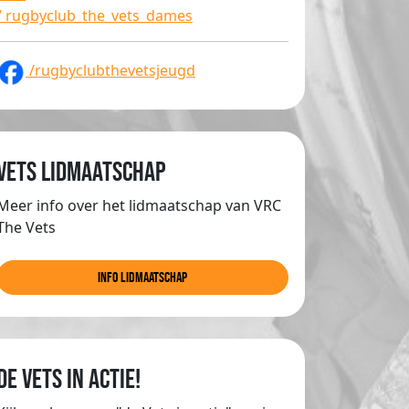
/ rugbyclub_the_vets_dames
/rugbyclubthevetsjeugd
Vets lidmaatschap
Meer info over het lidmaatschap van VRC
The Vets
info lidmaatschap
de Vets in actie!