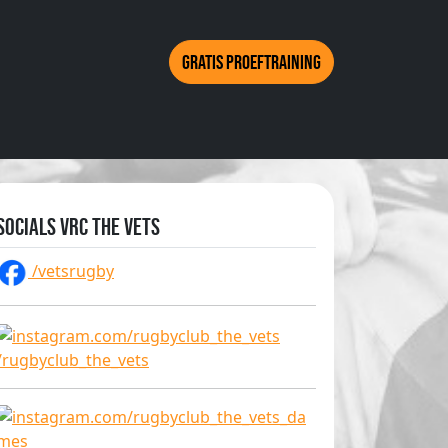
Gratis proeftraining
Socials VRC The Vets
/vetsrugby
/rugbyclub_the_vets