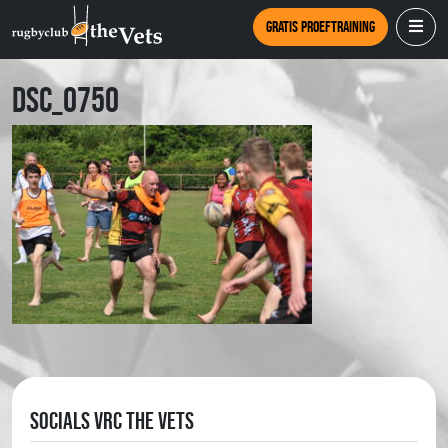
Gratis proeftraining
DSC_0750
Socials VRC The Vets