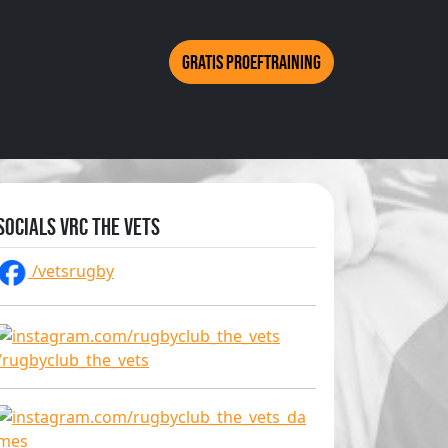
Gratis proeftraining
Socials VRC The Vets
/vetsrugby
/rugbyclub_the_vets