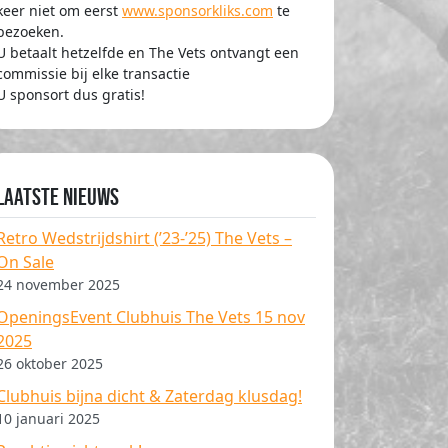
keer niet om eerst
www.sponsorkliks.com
te
bezoeken.
U betaalt hetzelfde en The Vets ontvangt een
commissie bij elke transactie
U sponsort dus gratis!
Laatste nieuws
Retro Wedstrijdshirt (’23-’25) The Vets –
On Sale
24 november 2025
OpeningsEvent Clubhuis The Vets 15 nov
2025
26 oktober 2025
Clubhuis bijna dicht & Zaterdag klusdag!
10 januari 2025