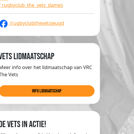
/ rugbyclub_the_vets_dames
/rugbyclubthevetsjeugd
Vets lidmaatschap
Meer info over het lidmaatschap van VRC
The Vets
info lidmaatschap
de Vets in actie!