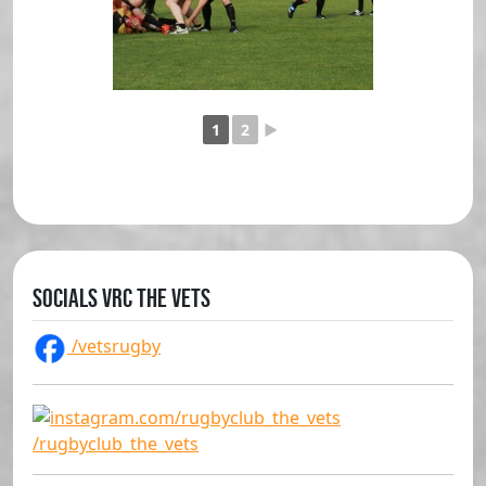
1
2
►
Socials VRC The Vets
/vetsrugby
/rugbyclub_the_vets