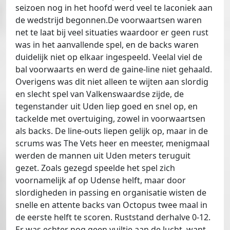
seizoen nog in het hoofd werd veel te laconiek aan
de wedstrijd begonnen.De voorwaartsen waren
net te laat bij veel situaties waardoor er geen rust
was in het aanvallende spel, en de backs waren
duidelijk niet op elkaar ingespeeld. Veelal viel de
bal voorwaarts en werd de gaine-line niet gehaald.
Overigens was dit niet alleen te wijten aan slordig
en slecht spel van Valkenswaardse zijde, de
tegenstander uit Uden liep goed en snel op, en
tackelde met overtuiging, zowel in voorwaartsen
als backs. De line-outs liepen gelijk op, maar in de
scrums was The Vets heer en meester, menigmaal
werden de mannen uit Uden meters teruguit
gezet. Zoals gezegd speelde het spel zich
voornamelijk af op Udense helft, maar door
slordigheden in passing en organisatie wisten de
snelle en attente backs van Octopus twee maal in
de eerste helft te scoren. Ruststand derhalve 0-12.
Er was echter nog geen vuiltje aan de lucht, want