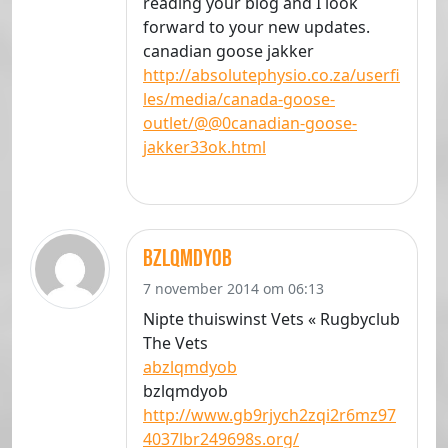
reading your blog and I look
forward to your new updates.
canadian goose jakker
http://absolutephysio.co.za/userfi
les/media/canada-goose-
outlet/@@0canadian-goose-
jakker33ok.html
bzlqmdyob
7 november 2014 om 06:13
Nipte thuiswinst Vets « Rugbyclub
The Vets
abzlqmdyob
bzlqmdyob
http://www.gb9rjych2zqi2r6mz97
4037lbr249698s.org/