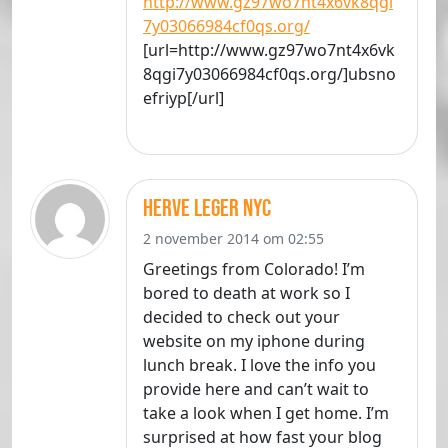
http://www.gz97wo7nt4x6vk8qgi
7y03066984cf0qs.org/
[url=http://www.gz97wo7nt4x6vk
8qgi7y03066984cf0qs.org/]ubsno
efriyp[/url]
herve leger nyc
2 november 2014 om 02:55
Greetings from Colorado! I’m
bored to death at work so I
decided to check out your
website on my iphone during
lunch break. I love the info you
provide here and can’t wait to
take a look when I get home. I’m
surprised at how fast your blog