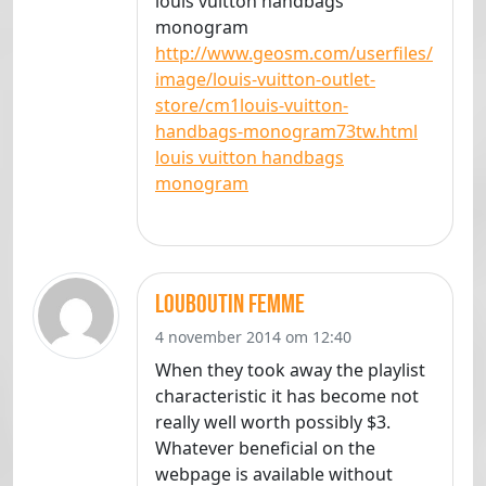
louis vuitton handbags
monogram
http://www.geosm.com/userfiles/
image/louis-vuitton-outlet-
store/cm1louis-vuitton-
handbags-monogram73tw.html
louis vuitton handbags
monogram
Louboutin femme
4 november 2014 om 12:40
When they took away the playlist
characteristic it has become not
really well worth possibly $3.
Whatever beneficial on the
webpage is available without