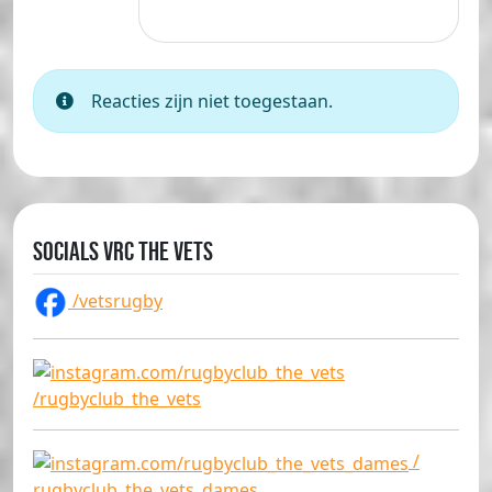
Reacties zijn niet toegestaan.
Socials VRC The Vets
/vetsrugby
/rugbyclub_the_vets
/
rugbyclub_the_vets_dames