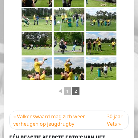
◄
1
2
Valkenswaard mag zich weer
30 jaar
verheugen op jeugdrugby
Vets