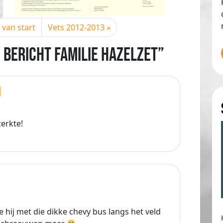
van start
Vets 2012-2013
 bericht familie Hazelzet”
)
erkte!
e hij met die dikke chevy bus langs het veld