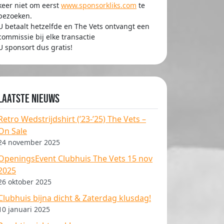
keer niet om eerst
www.sponsorkliks.com
te
bezoeken.
U betaalt hetzelfde en The Vets ontvangt een
commissie bij elke transactie
U sponsort dus gratis!
Laatste nieuws
Retro Wedstrijdshirt (’23-’25) The Vets –
On Sale
24 november 2025
OpeningsEvent Clubhuis The Vets 15 nov
2025
26 oktober 2025
Clubhuis bijna dicht & Zaterdag klusdag!
10 januari 2025