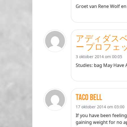
Groet van Rene Wolf en
アディダスベ
ー プロフェ
3 oktober 2014 om 00:05
Studies: bag May Have A
Taco Bell
17 oktober 2014 om 03:00
If you have been feelin
gaining weight for no ap