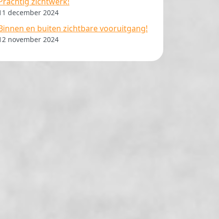
Prachtig zichtwerk!
11 december 2024
Binnen en buiten zichtbare vooruitgang!
12 november 2024