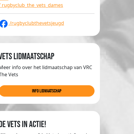
/ rugbyclub_the_vets_dames
/rugbyclubthevetsjeugd
Vets lidmaatschap
Meer info over het lidmaatschap van VRC
The Vets
info lidmaatschap
de Vets in actie!