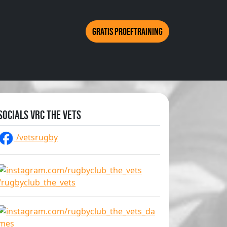
Gratis proeftraining
Socials VRC The Vets
/vetsrugby
/rugbyclub_the_vets