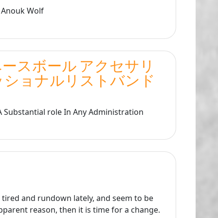
 Anouk Wolf
ースボール アクセサリ
ッショナルリストバンド
 Substantial role In Any Administration
g tired and rundown lately, and seem to be
parent reason, then it is time for a change.