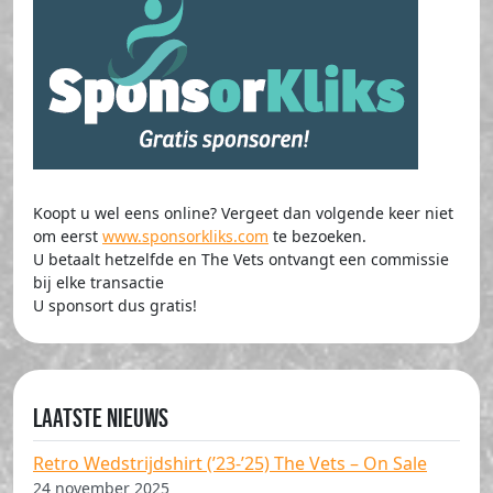
Koopt u wel eens online? Vergeet dan volgende keer niet
om eerst
www.sponsorkliks.com
te bezoeken.
U betaalt hetzelfde en The Vets ontvangt een commissie
bij elke transactie
U sponsort dus gratis!
Laatste nieuws
Retro Wedstrijdshirt (’23-’25) The Vets – On Sale
24 november 2025