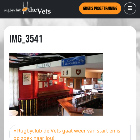
Gratis proeftraining
IMG_3541
Rugbyclub de Vets gaat weer van start en is
op zoek naar Jou!