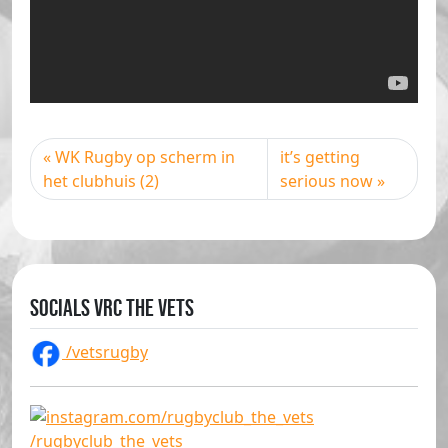
WK Rugby op scherm in
it’s getting
het clubhuis (2)
serious now
Socials VRC The Vets
/vetsrugby
/rugbyclub_the_vets