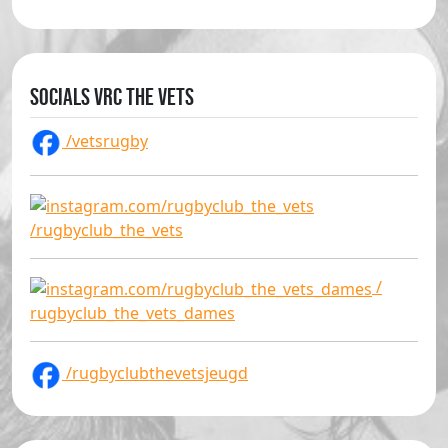
Socials VRC The Vets
/vetsrugby
/rugbyclub_the_vets
/
rugbyclub_the_vets_dames
/rugbyclubthevetsjeugd