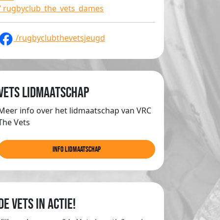
/ rugbyclub_the_vets_dames
/rugbyclubthevetsjeugd
Vets lidmaatschap
Meer info over het lidmaatschap van VRC
The Vets
info lidmaatschap
de Vets in actie!