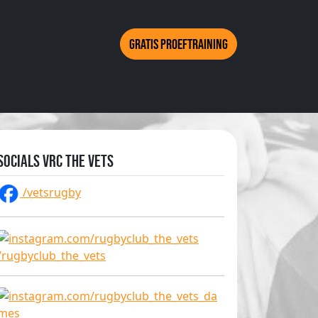
Gratis proeftraining
Socials VRC The Vets
/vetsrugby
/rugbyclub_the_vets