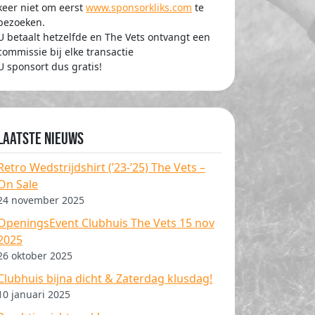
keer niet om eerst
www.sponsorkliks.com
te
bezoeken.
U betaalt hetzelfde en The Vets ontvangt een
commissie bij elke transactie
U sponsort dus gratis!
Laatste nieuws
Retro Wedstrijdshirt (’23-’25) The Vets –
On Sale
24 november 2025
OpeningsEvent Clubhuis The Vets 15 nov
2025
26 oktober 2025
Clubhuis bijna dicht & Zaterdag klusdag!
10 januari 2025