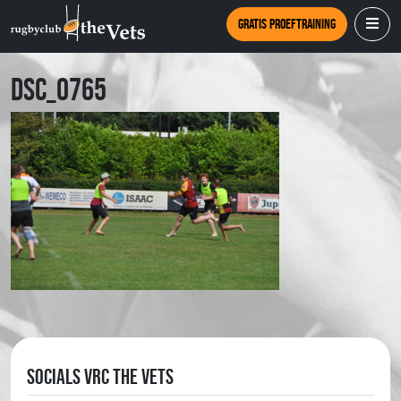
Gratis proeftraining
DSC_0765
Socials VRC The Vets