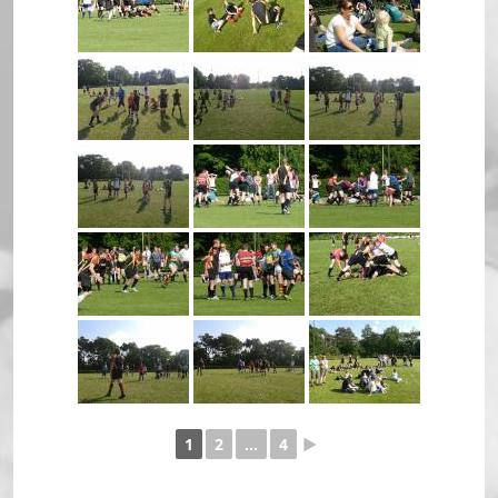
1
2
...
4
►