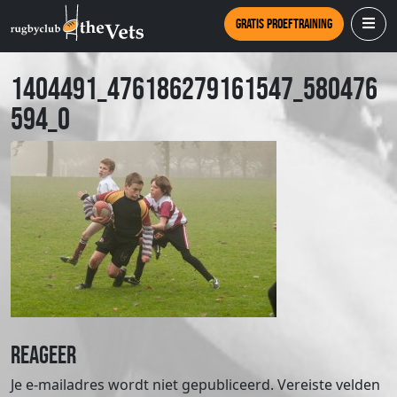
Gratis proeftraining
1404491_476186279161547_580476
594_o
Reageer
Je e-mailadres wordt niet gepubliceerd.
Vereiste velden