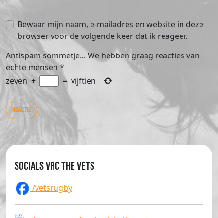
Bewaar mijn naam, e-mailadres en website in deze
browser voor de volgende keer dat ik reageer.
Antispam sommetje... We hebben graag reacties van
echte mensen
*
zeven
+
=
vijftien
Socials VRC The Vets
/vetsrugby