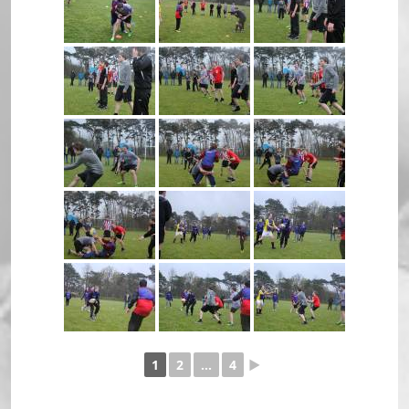
1
2
...
4
►