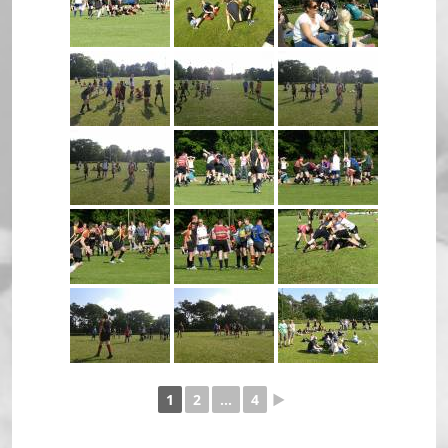
1
2
...
4
►