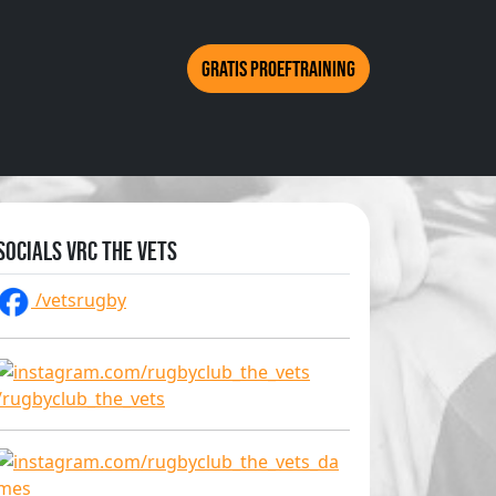
Gratis proeftraining
Socials VRC The Vets
/vetsrugby
/rugbyclub_the_vets