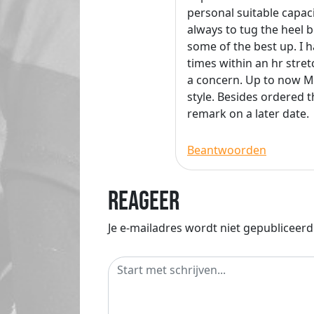
personal suitable capaci
always to tug the hee
some of the best up. I h
times within an hr stret
a concern. Up to now M
style. Besides ordered 
remark on a later date.
Beantwoorden
Reageer
Je e-mailadres wordt niet gepubliceerd