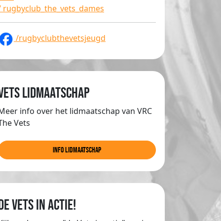
/ rugbyclub_the_vets_dames
/rugbyclubthevetsjeugd
Vets lidmaatschap
Meer info over het lidmaatschap van VRC
The Vets
info lidmaatschap
de Vets in actie!