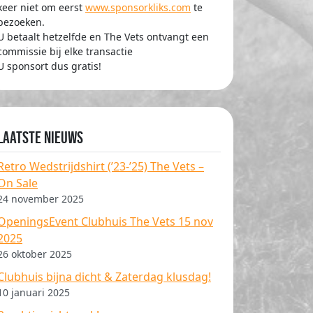
keer niet om eerst
www.sponsorkliks.com
te
bezoeken.
U betaalt hetzelfde en The Vets ontvangt een
commissie bij elke transactie
U sponsort dus gratis!
Laatste nieuws
Retro Wedstrijdshirt (’23-’25) The Vets –
On Sale
24 november 2025
OpeningsEvent Clubhuis The Vets 15 nov
2025
26 oktober 2025
Clubhuis bijna dicht & Zaterdag klusdag!
10 januari 2025