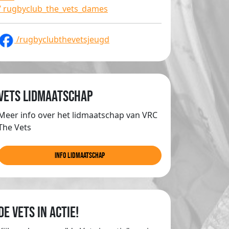
/ rugbyclub_the_vets_dames
/rugbyclubthevetsjeugd
Vets lidmaatschap
Meer info over het lidmaatschap van VRC
The Vets
info lidmaatschap
de Vets in actie!