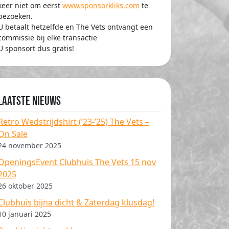
keer niet om eerst
www.sponsorkliks.com
te
bezoeken.
U betaalt hetzelfde en The Vets ontvangt een
commissie bij elke transactie
U sponsort dus gratis!
Laatste nieuws
Retro Wedstrijdshirt (’23-’25) The Vets –
On Sale
24 november 2025
OpeningsEvent Clubhuis The Vets 15 nov
2025
26 oktober 2025
Clubhuis bijna dicht & Zaterdag klusdag!
10 januari 2025