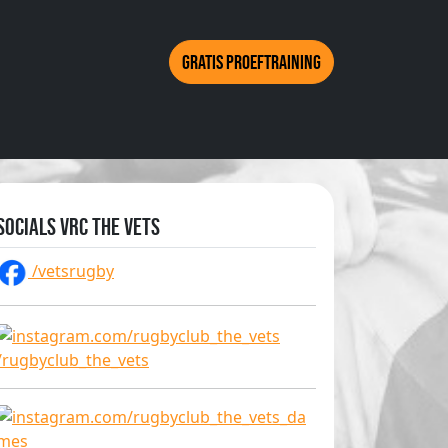
Gratis proeftraining
Socials VRC The Vets
/vetsrugby
/rugbyclub_the_vets