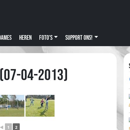
Dames
Heren
Foto’s
Support ons!
 (07-04-2013)
◄
1
2