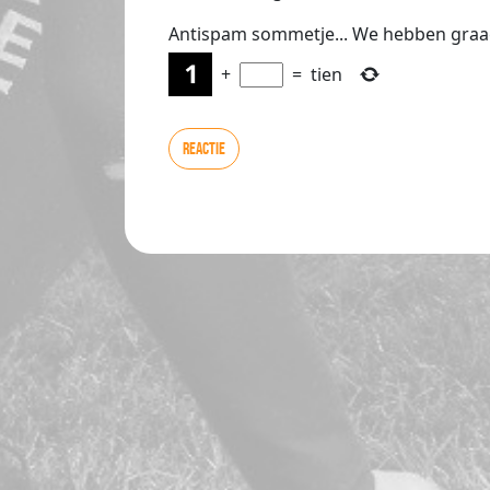
Antispam sommetje... We hebben graa
+
=
tien