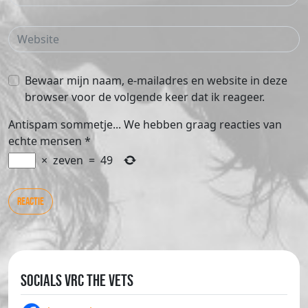
Bewaar mijn naam, e-mailadres en website in deze
browser voor de volgende keer dat ik reageer.
Antispam sommetje... We hebben graag reacties van
echte mensen
*
×
zeven
=
49
Socials VRC The Vets