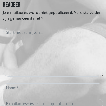
Reageer
Je e-mailadres wordt niet gepubliceerd.
Vereiste velden
zijn gemarkeerd met
*