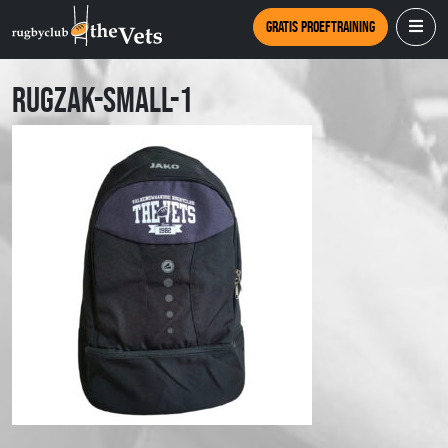
Gratis proeftraining
rugzak-small-1