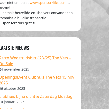
keer niet om eerst
www.sponsorkliks.com
te
bezoeken.
U betaalt hetzelfde en The Vets ontvangt een
commissie bij elke transactie
U sponsort dus gratis!
Laatste nieuws
Retro Wedstrijdshirt (’23-’25) The Vets –
On Sale
24 november 2025
OpeningsEvent Clubhuis The Vets 15 nov
2025
26 oktober 2025
Clubhuis bijna dicht & Zaterdag klusdag!
10 januari 2025