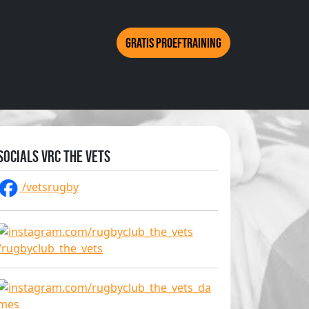
Gratis proeftraining
Socials VRC The Vets
/vetsrugby
/rugbyclub_the_vets