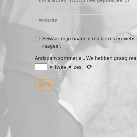
Bewaar mijn naam, e-mailadres en websit
reageer.
Antispam sommetje... We hebben graag rea
×
twee
=
zes