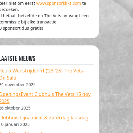
keer niet om eerst
www.sponsorkliks.com
te
bezoeken.
U betaalt hetzelfde en The Vets ontvangt een
commissie bij elke transactie
U sponsort dus gratis!
Laatste nieuws
Retro Wedstrijdshirt (’23-’25) The Vets –
On Sale
24 november 2025
OpeningsEvent Clubhuis The Vets 15 nov
2025
26 oktober 2025
Clubhuis bijna dicht & Zaterdag klusdag!
10 januari 2025