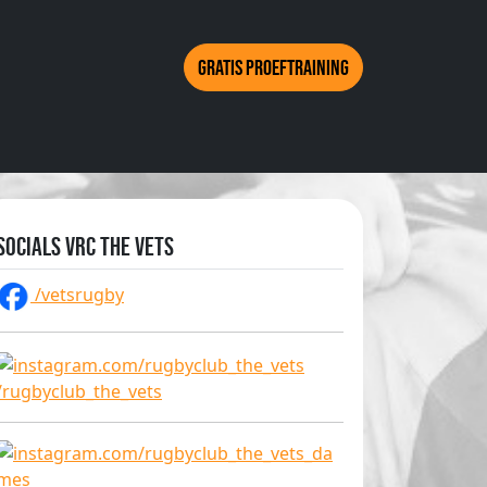
Gratis proeftraining
Socials VRC The Vets
/vetsrugby
/rugbyclub_the_vets