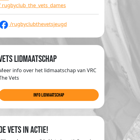
/ rugbyclub_the_vets_dames
/rugbyclubthevetsjeugd
Vets lidmaatschap
Meer info over het lidmaatschap van VRC
The Vets
info lidmaatschap
de Vets in actie!