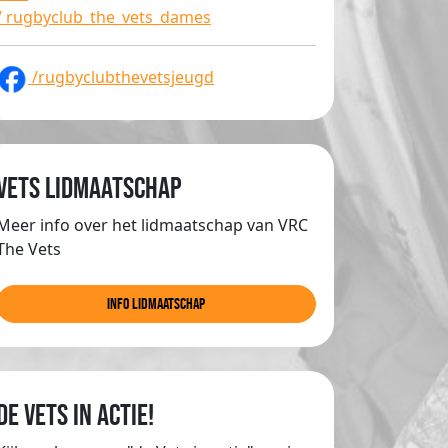
/ rugbyclub_the_vets_dames
/rugbyclubthevetsjeugd
Vets lidmaatschap
Meer info over het lidmaatschap van VRC
The Vets
info lidmaatschap
de Vets in actie!