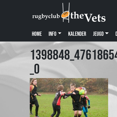
Home
Info
Kalender
Jeugd
1398848_4761865
_o