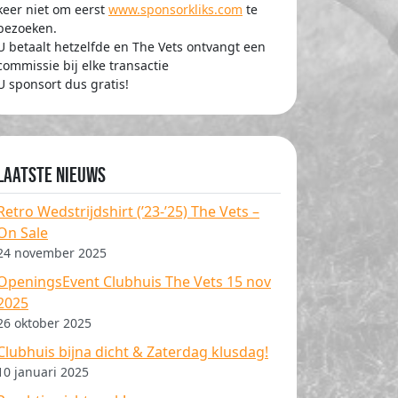
keer niet om eerst
www.sponsorkliks.com
te
bezoeken.
U betaalt hetzelfde en The Vets ontvangt een
commissie bij elke transactie
U sponsort dus gratis!
Laatste nieuws
Retro Wedstrijdshirt (’23-’25) The Vets –
On Sale
24 november 2025
OpeningsEvent Clubhuis The Vets 15 nov
2025
26 oktober 2025
Clubhuis bijna dicht & Zaterdag klusdag!
10 januari 2025