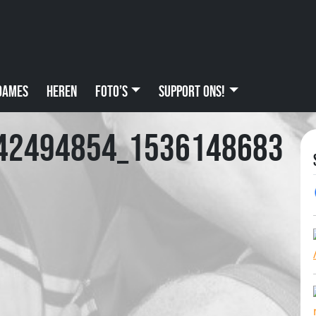
Dames
Heren
Foto’s
Support ons!
42494854_1536148683