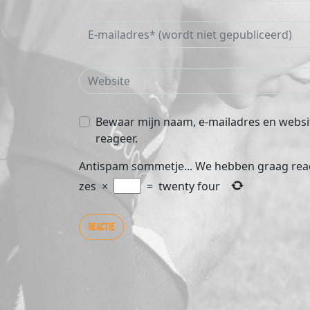
Bewaar mijn naam, e-mailadres en websit
reageer.
Antispam sommetje... We hebben graag rea
zes
×
=
twenty four