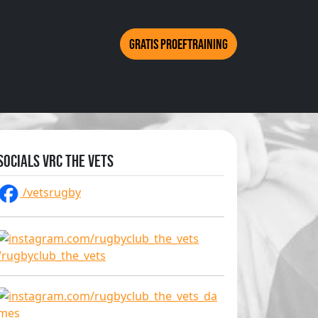
Gratis proeftraining
Socials VRC The Vets
/vetsrugby
/rugbyclub_the_vets