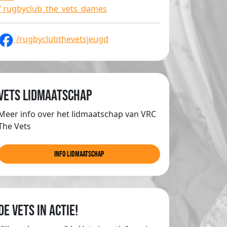
/ rugbyclub_the_vets_dames
/rugbyclubthevetsjeugd
Vets lidmaatschap
Meer info over het lidmaatschap van VRC
The Vets
info lidmaatschap
de Vets in actie!