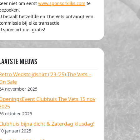
keer niet om eerst
www.sponsorkliks.com
te
bezoeken.
U betaalt hetzelfde en The Vets ontvangt een
commissie bij elke transactie
U sponsort dus gratis!
Laatste nieuws
Retro Wedstrijdshirt (’23-’25) The Vets –
On Sale
24 november 2025
OpeningsEvent Clubhuis The Vets 15 nov
2025
26 oktober 2025
Clubhuis bijna dicht & Zaterdag klusdag!
10 januari 2025