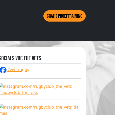
Gratis proeftraining
Socials VRC The Vets
/vetsrugby
/rugbyclub_the_vets