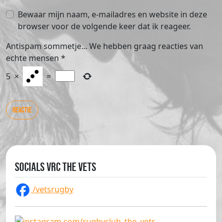
Bewaar mijn naam, e-mailadres en website in deze
browser voor de volgende keer dat ik reageer.
Antispam sommetje... We hebben graag reacties van
echte mensen
*
5
×
=
Socials VRC The Vets
/vetsrugby