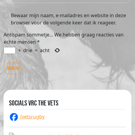
Bewaar mijn naam, e-mailadres en website in deze
browser voor de volgende keer dat ik reageer.
Antispam sommetje... We hebben graag reacties van
echte mensen
*
+
drie
=
acht
Socials VRC The Vets
/vetsrugby