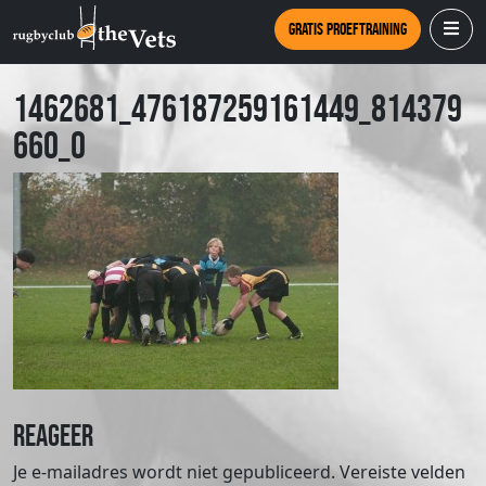
Gratis proeftraining
1462681_476187259161449_814379
660_o
Reageer
Je e-mailadres wordt niet gepubliceerd.
Vereiste velden