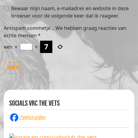
Bewaar mijn naam, e-mailadres en website in deze
browser voor de volgende keer dat ik reageer.
Antispam sommetje... We hebben graag reacties van
echte mensen
*
een
×
=
Socials VRC The Vets
/vetsrugby