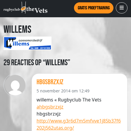
Gratis proeftraining
willems
29 Reacties op “willems”
hbgsbrzxjz
5 november 2014 om 12:49
willems « Rugbyclub The Vets
ahbgsbrzxjz
hbgsbrzxjz
http://www.g3r6d7m5mfvve1j85b37f6
202j562utas.org/