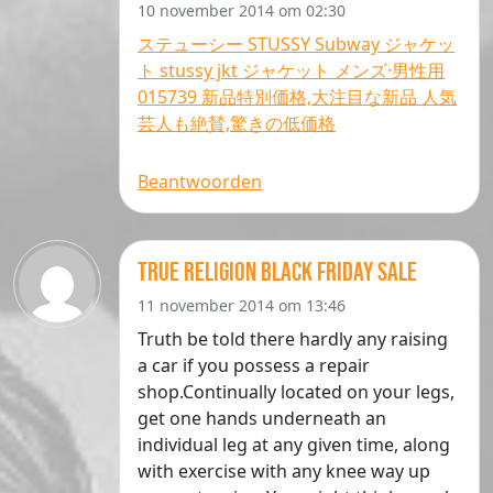
10 november 2014 om 02:30
ステューシー STUSSY Subway ジャケッ
ト stussy jkt ジャケット メンズ·男性用
015739 新品特別価格,大注目な新品 人気
芸人も絶賛,驚きの低価格
Beantwoorden
true religion black friday sale
11 november 2014 om 13:46
Truth be told there hardly any raising
a car if you possess a repair
shop.Continually located on your legs,
get one hands underneath an
individual leg at any given time, along
with exercise with any knee way up