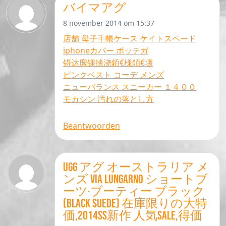
バイマアグ
8 november 2014 om 15:37
店舗 母子手帳ケース ケイトスペード
iphoneカバー ボッテガ
锝达緳锞掞浇銆€様銆€壊
ピンクベスト コーデ メンズ
ニューバランス スニーカー １４００
モカシン 汚れの落とし方
Beantwoorden
UGG アグ オーストラリア メ
ンズ VIA LUNGARNO ショートブ
ーツ·ブーティー ブラック
(BLACK SUEDE) 在庫限りの大特
価,2014SS新作 人気SALE,得価