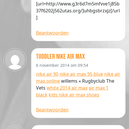
[url=http://www.g3r6d7m5mfvve1j85b
37f6202j562utas.org/]uhbgsbrzxjz[/url
]
Beantwoorden
toddler nike air max
6 november 2014 om 09:54
nike air 90
nike air max 95 blue
nike air
max online
willems « Rugbyclub The
Vets
white 2014 air max
air max 1
black
kids nike air max shoes
Beantwoorden